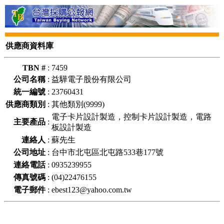
供應商資料庫
TBN #
:
7459
公司名稱
:
益驊電子股份有限公司
統一編號
:
23760431
供應商類別
:
其他類別(9999)
電子卡片設計製造，控制卡片設計製造，電路
主要產品
:
板設計製造
連絡人
:
蘇先生
公司地址
:
台中市北屯區北屯路533巷177號
連絡電話
:
0935239955
傳真號碼
:
(04)22476155
電子郵件
:
ebest123@yahoo.com.tw