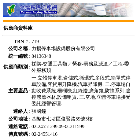
供應商資料庫
TBN #
:
719
公司名稱
:
力揚停車場設備股份有限公司
統一編號
:
84136348
採購-交通工具類／勞務-勞務及派遣／工程-委
供應商類別
:
外服務類
一.立體停車塔,倉儲式,循環式,多段式,簡單式停
車設備,客貨用升降機,汽車昇降機. 二.停車場自
主要產品
:
動收費系統,柵欄機,紅綠燈,廣角鏡,防撞系列,遙
控感應器材,設備租賃. 三.空地,立體停車場接受
委託經營管理.
連絡人
:
張國鐘
公司地址
:
基隆市七堵區俊賢路59號5樓
連絡電話
:
02-24551299.0932-211599
傳真號碼
:
02-24551416