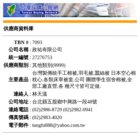
供應商資料庫
TBN #
:
7093
公司名稱
:
政祐有限公司
統一編號
:
27276753
供應商類別
:
其他類別(9999)
台灣製傳統手工棉被,羽毛被,蠶絲被 日本空心棉
主要產品
:
枕心,各類床單被套,公司 團體學生宿舍棉被,全
部工廠直營,各 種尺寸皆可定做.
連絡人
:
林天溫
公司地址
:
台北縣五股鄉中興路一段48號
連絡電話
:
(02)2986-8729 (02)2982-0941
傳真號碼
:
(02)2983-4020
電子郵件
:
tungfu888@yahoo.com.tw