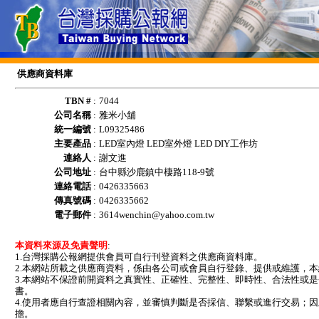
供應商資料庫
TBN #
:
7044
公司名稱
:
雅米小舖
統一編號
:
L09325486
主要產品
:
LED室內燈 LED室外燈 LED DIY工作坊
連絡人
:
謝文進
公司地址
:
台中縣沙鹿鎮中棲路118-9號
連絡電話
:
0426335663
傳真號碼
:
0426335662
電子郵件
:
3614wenchin@yahoo.com.tw
本資料來源及免責聲明
:
1.台灣採購公報網提供會員可自行刊登資料之供應商資料庫。
2.本網站所載之供應商資料，係由各公司或會員自行登錄、提供或維護，
3.本網站不保證前開資料之真實性、正確性、完整性、即時性、合法性或
書。
4.使用者應自行查證相關內容，並審慎判斷是否採信、聯繫或進行交易；
擔。