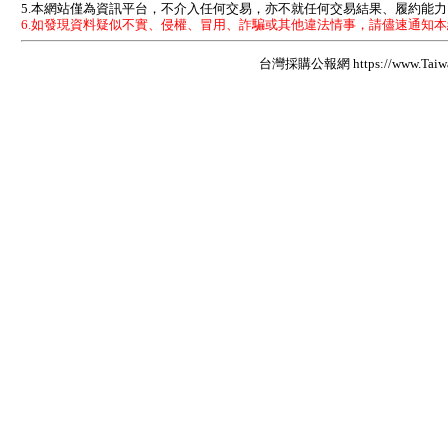
5.本網站僅為資訊平台，不介入任何交易，亦不就任何交易結果、履約能
6.如發現資料疑似不實、侵權、冒用、詐騙或其他違法情事，請儘速通知
台灣採購公報網 https://www.Taiwan