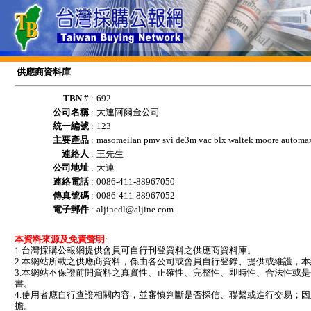
供應商資料庫
TBN #
:
692
公司名稱
:
大連阿爾金公司
統一編號
:
123
主要產品
:
masomeilan pmv svi de3m vac blx waltek moore automax
連絡人
:
王先生
公司地址
:
大連
連絡電話
:
0086-411-88967050
傳真號碼
:
0086-411-88967052
電子郵件
:
aljinedl@aljine.com
本資料來源及免責聲明
:
1.台灣採購公報網提供會員可自行刊登資料之供應商資料庫。
2.本網站所載之供應商資料，係由各公司或會員自行登錄、提供或維護，
3.本網站不保證前開資料之真實性、正確性、完整性、即時性、合法性或
書。
4.使用者應自行查證相關內容，並審慎判斷是否採信、聯繫或進行交易；
擔。