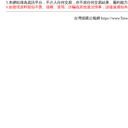
5.本網站僅為資訊平台，不介入任何交易，亦不就任何交易結果、履約能
6.如發現資料疑似不實、侵權、冒用、詐騙或其他違法情事，請儘速通知
台灣採購公報網 https://www.Taiwan