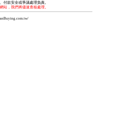
力、付款安全或爭議處理負責。
本網站，我們將儘速查核處理。
Buying.com.tw/