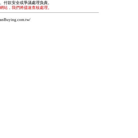
力、付款安全或爭議處理負責。
本網站，我們將儘速查核處理。
Buying.com.tw/