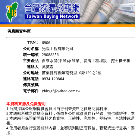
供應商資料庫
TBN #
:
6906
公司名稱
:
光陞工程有限公司
統一編號
:
29088356
主要產品
:
自來水管(甲等)承裝業、管溝工程埋設、挖土機出租
連絡人
:
葉英森
公司地址
:
苗栗縣苑裡鎮南勢里10鄰129之2號
連絡電話
:
0934-120864
傳真號碼
:
電子郵件
:
ybkygf@yahoo.com.tw
本資料來源及免責聲明
:
1.台灣採購公報網提供會員可自行刊登資料之供應商資料庫。
2.本網站所載之供應商資料，係由各公司或會員自行登錄、提供或維護，
3.本網站不保證前開資料之真實性、正確性、完整性、即時性、合法性或
書。
4.使用者應自行查證相關內容，並審慎判斷是否採信、聯繫或進行交易；
擔。