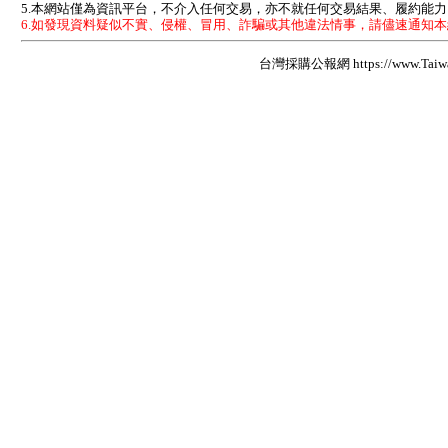
5.本網站僅為資訊平台，不介入任何交易，亦不就任何交易結果、履約能
6.如發現資料疑似不實、侵權、冒用、詐騙或其他違法情事，請儘速通知
台灣採購公報網 https://www.Taiwan