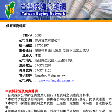
供應商資料庫
TBN #
:
6683
公司名稱
:
豐舟實業有限公司
統一編號
:
89755297
主要產品
:
塑膠模具設計,製造, 塑膠射出加工成型
連絡人
:
李惟
公司地址
:
高雄縣仁武鄉大正路339號
連絡電話
:
07-3735267
傳真號碼
:
07-3741120
電子郵件
:
fengzhou@giga.net.tw
公司網址
:
http://www.fengzhou.com.tw
本資料來源及免責聲明
:
1.台灣採購公報網提供會員可自行刊登資料之供應商資料庫。
2.本網站所載之供應商資料，係由各公司或會員自行登錄、提供或維護，
3.本網站不保證前開資料之真實性、正確性、完整性、即時性、合法性或
書。
4.使用者應自行查證相關內容，並審慎判斷是否採信、聯繫或進行交易；