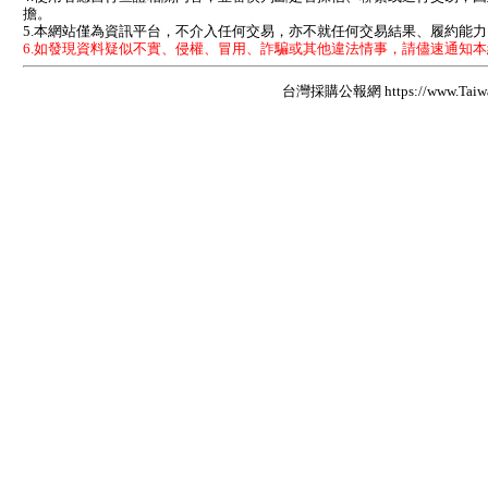
擔。
5.本網站僅為資訊平台，不介入任何交易，亦不就任何交易結果、履約能
6.如發現資料疑似不實、侵權、冒用、詐騙或其他違法情事，請儘速通知
台灣採購公報網 https://www.Taiwan