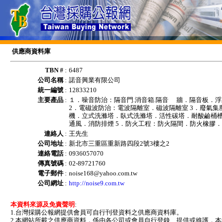
供應商資料庫
TBN #
:
6487
公司名稱
:
諾音興業有限公司
統一編號
:
12833210
主要產品
:
１．噪音防治：隔音門.消音箱.隔音 牆．隔音板．
2．電磁波防治：電波隔離室．磁波隔離室 3．廢氣
機．立式洗滌塔．臥式洗滌塔．活性碳塔．耐酸鹼桶槽
通風．消防排煙 5．防火工程：防火隔間．防火橡膠．
連絡人
:
王先生
公司地址
:
新北市三重區重新路四段2號3樓之2
連絡電話
:
0936057070
傳真號碼
:
02-89721760
電子郵件
:
noise168@yahoo.com.tw
公司網址
:
http://noise9.com.tw
本資料來源及免責聲明
:
1.台灣採購公報網提供會員可自行刊登資料之供應商資料庫。
2.本網站所載之供應商資料，係由各公司或會員自行登錄、提供或維護，