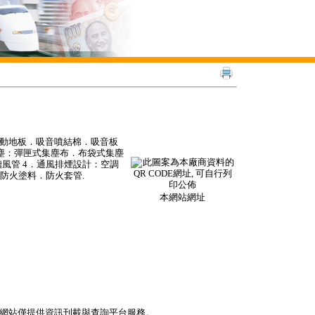
浮動地板．吸音噴結棉．吸音板
集塵：彈匣式集塵布．布袋式集塵
風管 4．通風排煙設計：空調
防火塗料．防火套管.
本網站網址
本網站僅提供資訊刊載與查詢平台服務。