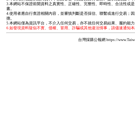
3.本網站不保證前開資料之真實性、正確性、完整性、即時性、合法性或
書。
4.使用者應自行查證相關內容，並審慎判斷是否採信、聯繫或進行交易；
擔。
5.本網站僅為資訊平台，不介入任何交易，亦不就任何交易結果、履約能
6.如發現資料疑似不實、侵權、冒用、詐騙或其他違法情事，請儘速通知
台灣採購公報網 https://www.Taiwan