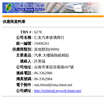
供應商資料庫
TBN #
:
6278
公司名稱
:
仁友汽車玻璃商行
統一編號
:
19496261
供應商類別
:
其他類別(9999)
主要產品
:
汽車.大樓隔熱紙精貼
連絡人
:
許英猛
公司地址
:
台南市東區崇善路697號
連絡電話
:
06-3362986
傳真號碼
:
06-3362984
電子郵件
:
sun.friend@msa.hinet.net
公司網址
:
http://ezfriend.myweb.hinet.net/