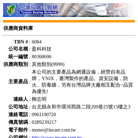
供應商資料庫
TBN #
:
6084
公司名稱
:
盈科科技
統一編號
:
80368696
供應商類別
:
其他類別(9999)
本公司的主要產品為網通設備，經營自有品
牌，YNIX，臺灣製作的產品。資安設備，防
主要產品
:
火、防毒牆，另有台灣品牌大廠相互配合~品質
為優先!
連絡人
:
柳志明
公司地址
:
台北縣永和市環河西路二段209巷25號15樓之3
連絡電話
:
0961190720
傳真號碼
:
0289239217
電子郵件
:
moner@incare.com.tw
公司網址
:
http://www.incare.com.tw