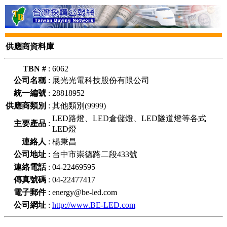
供應商資料庫
TBN #
:
6062
公司名稱
:
展光光電科技股份有限公司
統一編號
:
28818952
供應商類別
:
其他類別(9999)
LED路燈、LED倉儲燈、LED隧道燈等各式
主要產品
:
LED燈
連絡人
:
楊秉昌
公司地址
:
台中市崇德路二段433號
連絡電話
:
04-22469595
傳真號碼
:
04-22477417
電子郵件
:
energy@be-led.com
公司網址
:
http://www.BE-LED.com