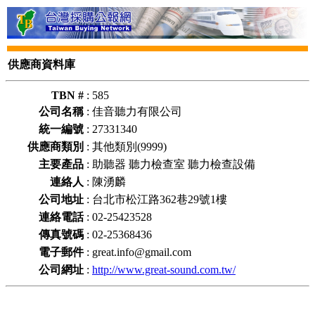
供應商資料庫
TBN #
:
585
公司名稱
:
佳音聽力有限公司
統一編號
:
27331340
供應商類別
:
其他類別(9999)
主要產品
:
助聽器 聽力檢查室 聽力檢查設備
連絡人
:
陳湧麟
公司地址
:
台北市松江路362巷29號1樓
連絡電話
:
02-25423528
傳真號碼
:
02-25368436
電子郵件
:
great.info@gmail.com
公司網址
:
http://www.great-sound.com.tw/