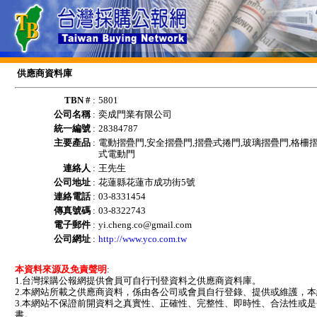
供應商資料庫
TBN #
:
5801
公司名稱
:
奕成門業有限公司
統一編號
:
28384787
主要產品
:
電動摺疊門,安全摺疊門,摺疊式捲門,玻璃摺疊門,格柵摺
式電動門
連絡人
:
王先生
公司地址
:
花蓮縣花蓮市成功街5號
連絡電話
:
03-8331454
傳真號碼
:
03-8322743
電子郵件
:
yi.cheng.co@gmail.com
公司網址
:
http://www.yco.com.tw
本資料來源及免責聲明
:
1.台灣採購公報網提供會員可自行刊登資料之供應商資料庫。
2.本網站所載之供應商資料，係由各公司或會員自行登錄、提供或維護，
3.本網站不保證前開資料之真實性、正確性、完整性、即時性、合法性或
書。