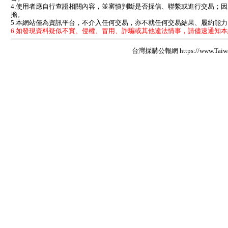
4.使用者應自行查證相關內容，並審慎判斷是否採信、聯繫或進行交易；
擔。
5.本網站僅為資訊平台，不介入任何交易，亦不就任何交易結果、履約能
6.如發現資料疑似不實、侵權、冒用、詐騙或其他違法情事，請儘速通知
台灣採購公報網 https://www.Taiwan