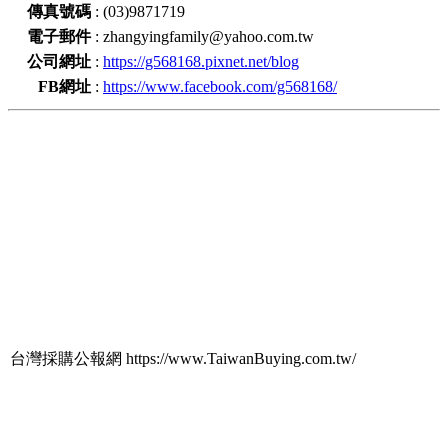
傳真號碼
:
(03)9871719
電子郵件
:
zhangyingfamily@yahoo.com.tw
公司網址
:
https://g568168.pixnet.net/blog
FB網址
:
https://www.facebook.com/g568168/
台灣採購公報網 https://www.TaiwanBuying.com.tw/