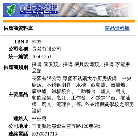
供應商資料庫
商品資料庫
TBN #
:
5795
公司名稱
:
長縈有限公司
統一編號
:
70501251
採購-傢俱類／採購-機具設備類／採購-家電用
供應商類別
:
品類
長縈有限公司 專營不銹鋼大小廚房設備、中央
廚房、不銹鋼廚具、水槽、西餐爐、鼓風爐、
廣東爐、鐵板燒台、自助餐台、爐具、餐具、
主要產品
:
餐飲設備、烹飪、工作台、不銹鋼平台、擷油
槽、廚具、流理台、等...各團體機關學校之廚房
設備.
連絡人
:
林枝萬
公司地址
:
宜蘭縣礁溪鄉白雲五路120巷6號
連絡電話
:
(03)9871713