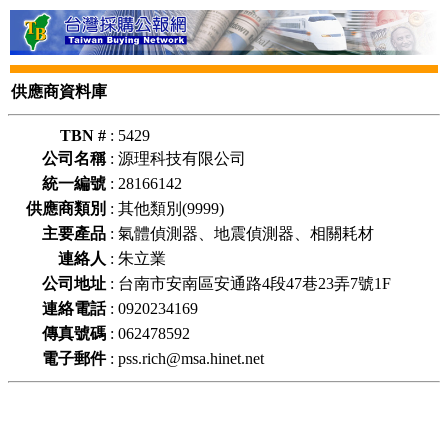
供應商資料庫
TBN #
:
5429
公司名稱
:
源理科技有限公司
統一編號
:
28166142
供應商類別
:
其他類別(9999)
主要產品
:
氣體偵測器、地震偵測器、相關耗材
連絡人
:
朱立業
公司地址
:
台南市安南區安通路4段47巷23弄7號1F
連絡電話
:
0920234169
傳真號碼
:
062478592
電子郵件
:
pss.rich@msa.hinet.net