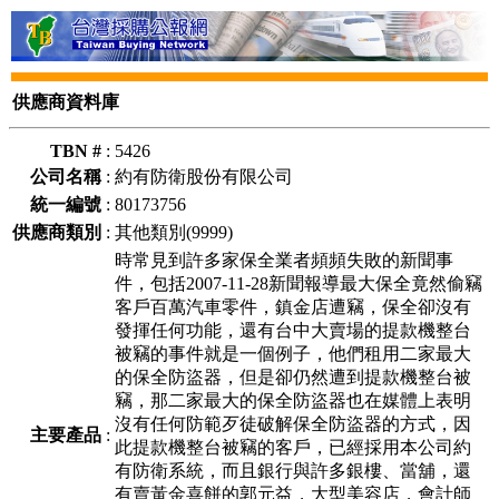
供應商資料庫
TBN #
:
5426
公司名稱
:
約有防衛股份有限公司
統一編號
:
80173756
供應商類別
:
其他類別(9999)
時常見到許多家保全業者頻頻失敗的新聞事
件，包括2007-11-28新聞報導最大保全竟然偷竊
客戶百萬汽車零件，鎮金店遭竊，保全卻沒有
發揮任何功能，還有台中大賣場的提款機整台
被竊的事件就是一個例子，他們租用二家最大
的保全防盜器，但是卻仍然遭到提款機整台被
竊，那二家最大的保全防盜器也在媒體上表明
沒有任何防範歹徒破解保全防盜器的方式，因
主要產品
:
此提款機整台被竊的客戶，已經採用本公司約
有防衛系統，而且銀行與許多銀樓、當舖，還
有賣黃金喜餅的郭元益，大型美容店，會計師