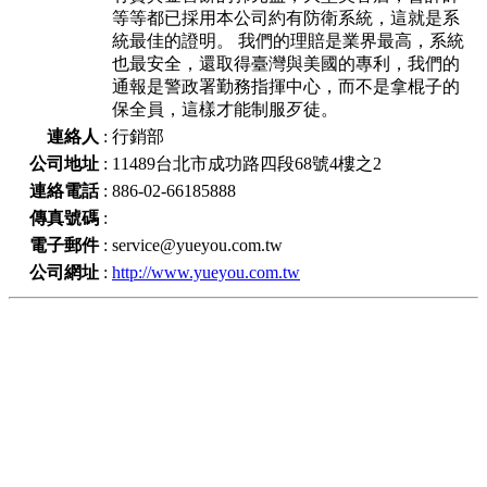
等等都已採用本公司約有防衛系統，這就是系
統最佳的證明。 我們的理賠是業界最高，系統
也最安全，還取得臺灣與美國的專利，我們的
通報是警政署勤務指揮中心，而不是拿棍子的
保全員，這樣才能制服歹徒。
連絡人
:
行銷部
公司地址
:
11489台北市成功路四段68號4樓之2
連絡電話
:
886-02-66185888
傳真號碼
:
電子郵件
:
service@yueyou.com.tw
公司網址
:
http://www.yueyou.com.tw