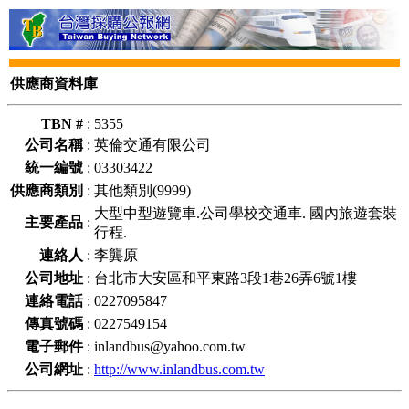
供應商資料庫
TBN #
:
5355
公司名稱
:
英倫交通有限公司
統一編號
:
03303422
供應商類別
:
其他類別(9999)
大型中型遊覽車.公司學校交通車. 國內旅遊套裝
主要產品
:
行程.
連絡人
:
李龔原
公司地址
:
台北市大安區和平東路3段1巷26弄6號1樓
連絡電話
:
0227095847
傳真號碼
:
0227549154
電子郵件
:
inlandbus@yahoo.com.tw
公司網址
:
http://www.inlandbus.com.tw