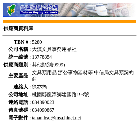
供應商資料庫
TBN #
:
5280
公司名稱
:
大漢文具事務用品社
統一編號
:
13778854
供應商類別
:
其他類別(9999)
文具類用品 辦公事物器材等 中信局文具類契約
主要產品
:
商
連絡人
:
徐亦筠
公司地址
:
桃園縣龍潭鄉建國路193號
連絡電話
:
034890023
傳真號碼
:
034090867
電子郵件
:
tahan.hsu@msa.hinet.net