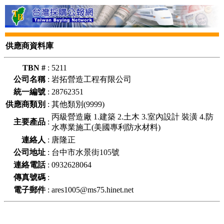
供應商資料庫
TBN #
:
5211
公司名稱
:
岩拓營造工程有限公司
統一編號
:
28762351
供應商類別
:
其他類別(9999)
丙級營造廠 1.建築 2.土木 3.室內設計 裝潢 4.防
主要產品
:
水專業施工(美國專利防水材料)
連絡人
:
唐隆正
公司地址
:
台中市水景街105號
連絡電話
:
0932628064
傳真號碼
:
電子郵件
:
ares1005@ms75.hinet.net