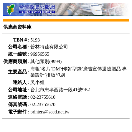
供應商資料庫
TBN #
:
5193
公司名稱
:
普林特茲有限公司
統一編號
:
96956565
供應商類別
:
其他類別(9999)
海報ˋ名片ˋDMˋ刊物ˋ型錄ˋ廣告宣傳週邊贈品 專
主要產品
:
業設計ˋ排版印刷
連絡人
:
吳小姐
公司地址
:
台北市忠孝西路一段41號9F-1
連絡電話
:
02-23755610
傳真號碼
:
02-23755670
電子郵件
:
printers@seed.net.tw