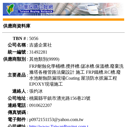
供應商資料庫
TBN #
:
5056
公司名稱
:
吉盛企業社
統一編號
:
31492281
供應商類別
:
其他類別(9999)
FRP耐蝕化學桶槽.攪拌槽.儲冰槽.保溫槽.廢棄洗
滌塔各種管路法蘭設計 施工 FRP鐵槽.RC槽.廢
主要產品
:
水池耐蝕防漏現場Coating 屋頂防水抓漏工程
EPOXY現場施工
連絡人
:
張灼冰
公司地址
:
桃園縣平鎮市湧光路156巷23號
連絡電話
:
0910622207
傳真號碼
:
電子郵件
:
p0972151153@yahoo.com.tw
公司網址
:
http://www.TaiwanBuying.com.t