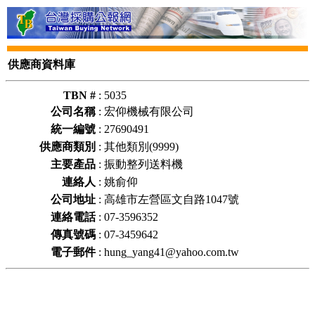
供應商資料庫
TBN #
:
5035
公司名稱
:
宏仰機械有限公司
統一編號
:
27690491
供應商類別
:
其他類別(9999)
主要產品
:
振動整列送料機
連絡人
:
姚俞仰
公司地址
:
高雄市左營區文自路1047號
連絡電話
:
07-3596352
傳真號碼
:
07-3459642
電子郵件
:
hung_yang41@yahoo.com.tw