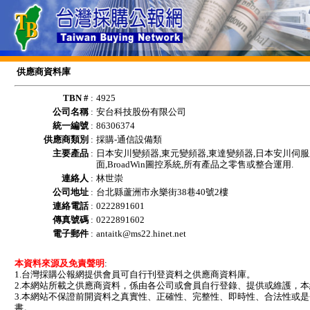
供應商資料庫
TBN #
:
4925
公司名稱
:
安台科技股份有限公司
統一編號
:
86306374
供應商類別
:
採購-通信設備類
主要產品
:
日本安川變頻器,東元變頻器,東達變頻器,日本安川伺服
面,BroadWin圖控系統,所有產品之零售或整合運用.
連絡人
:
林世崇
公司地址
:
台北縣蘆洲市永樂街38巷40號2樓
連絡電話
:
0222891601
傳真號碼
:
0222891602
電子郵件
:
antaitk@ms22.hinet.net
本資料來源及免責聲明
:
1.台灣採購公報網提供會員可自行刊登資料之供應商資料庫。
2.本網站所載之供應商資料，係由各公司或會員自行登錄、提供或維護，
3.本網站不保證前開資料之真實性、正確性、完整性、即時性、合法性或
書。