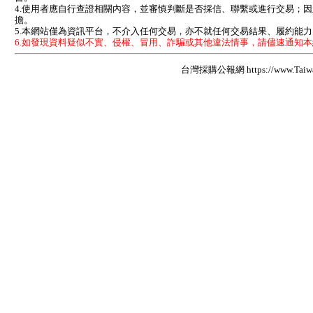
4.使用者應自行查證相關內容，並審慎判斷是否採信、聯繫或進行交易；
擔。
5.本網站僅為資訊平台，不介入任何交易，亦不就任何交易結果、履約能
6.如發現資料疑似不實、侵權、冒用、詐騙或其他違法情事，請儘速通知
台灣採購公報網 https://www.Taiwan