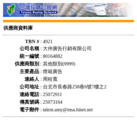
供應商資料庫
TBN #
:
4921
公司名稱
:
大仲廣告行銷有限公司
統一編號
:
80164882
供應商類別
:
其他類別(9999)
主要產品
:
燈箱廣告
連絡人
:
周桂寬
公司地址
:
台北市長春路258巷6號7樓之2
連絡電話
:
25072911
傳真號碼
:
25073164
電子郵件
:
talent.amy@msa.hinet.net