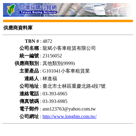
供應商資料庫
TBN #
:
4872
公司名稱
:
龍斌小客車租賃有限公司
統一編號
:
23156052
供應商類別
:
其他類別(9999)
主要產品
:
G101041小客車租賃業
連絡人
:
林進福
公司地址
:
臺北市士林區重慶北路4段7號
連絡電話
:
03-393-6965
傳真號碼
:
03-393-6985
電子郵件
:
ann123763@yahoo.com.tw
公司網址
:
http://www.longbin.com.tw/