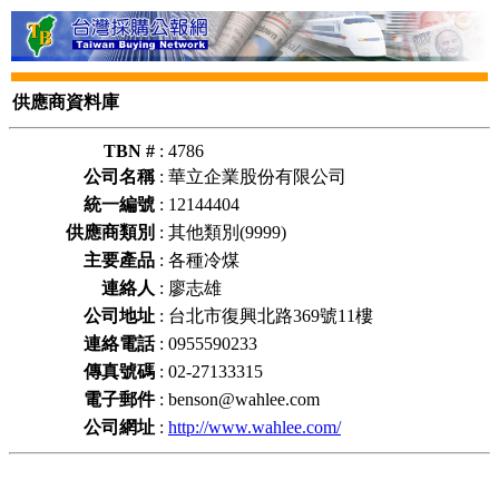
供應商資料庫
TBN #
:
4786
公司名稱
:
華立企業股份有限公司
統一編號
:
12144404
供應商類別
:
其他類別(9999)
主要產品
:
各種冷煤
連絡人
:
廖志雄
公司地址
:
台北市復興北路369號11樓
連絡電話
:
0955590233
傳真號碼
:
02-27133315
電子郵件
:
benson@wahlee.com
公司網址
:
http://www.wahlee.com/