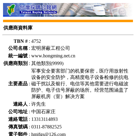
供應商資料庫
TBN #
:
4752
公司名稱
:
宏明屏蔽工程公司
統一編號
:
www.hongming.net.cn
供應商類別
:
其他類別(9999)
军事安全要害部门的机要保密，医疗用放射性
设备的安全防护，高精度电子设备检修的抗电
主要產品
:
磁干扰以及银行、电信等其他需要进行电磁波
防护、电子信号屏蔽的场所。经营范围涵盖了
屏蔽机房（室）解决方案
連絡人
:
许先生
公司地址
:
中国石家庄
連絡電話
:
13313114893
傳真號碼
:
0311-87882525
電子郵件
:
hmjfgs@126.com