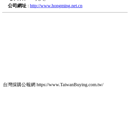
公司網址
:
http://www.hongming.net.cn
台灣採購公報網 https://www.TaiwanBuying.com.tw/