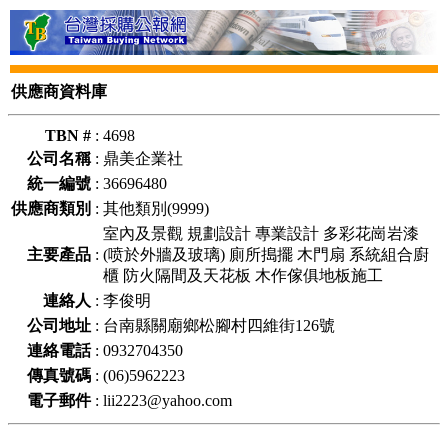
供應商資料庫
TBN #
:
4698
公司名稱
:
鼎美企業社
統一編號
:
36696480
供應商類別
:
其他類別(9999)
室內及景觀 規劃設計 專業設計 多彩花崗岩漆
主要產品
:
(喷於外牆及玻璃) 廁所搗擺 木門扇 系統組合廚
櫃 防火隔間及天花板 木作傢俱地板施工
連絡人
:
李俊明
公司地址
:
台南縣關廟鄉松腳村四維街126號
連絡電話
:
0932704350
傳真號碼
:
(06)5962223
電子郵件
:
lii2223@yahoo.com