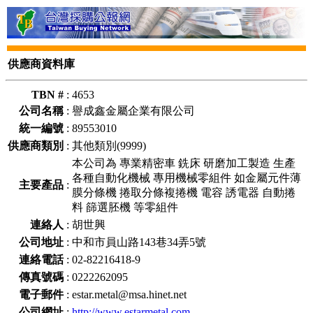
供應商資料庫
TBN #
:
4653
公司名稱
:
譽成鑫金屬企業有限公司
統一編號
:
89553010
供應商類別
:
其他類別(9999)
本公司為 專業精密車 銑床 研磨加工製造 生產
各種自動化機械 專用機械零組件 如金屬元件薄
主要產品
:
膜分條機 捲取分條複捲機 電容 誘電器 自動捲
料 篩選胚機 等零組件
連絡人
:
胡世興
公司地址
:
中和市員山路143巷34弄5號
連絡電話
:
02-82216418-9
傳真號碼
:
0222262095
電子郵件
:
estar.metal@msa.hinet.net
公司網址
:
http://www.estarmetal.com