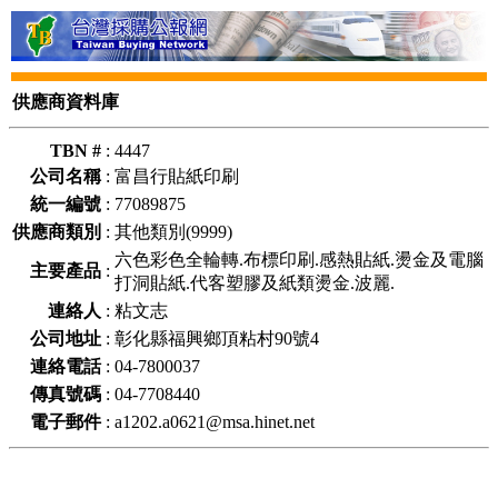
供應商資料庫
TBN #
:
4447
公司名稱
:
富昌行貼紙印刷
統一編號
:
77089875
供應商類別
:
其他類別(9999)
六色彩色全輪轉.布標印刷.感熱貼紙.燙金及電腦
主要產品
:
打洞貼紙.代客塑膠及紙類燙金.波麗.
連絡人
:
粘文志
公司地址
:
彰化縣福興鄉頂粘村90號4
連絡電話
:
04-7800037
傳真號碼
:
04-7708440
電子郵件
:
a1202.a0621@msa.hinet.net