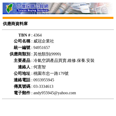
供應商資料庫
TBN #
:
4364
公司名稱
:
威冠企業社
統一編號
:
94951657
供應商類別
:
其他類別(9999)
主要產品
:
冷氣空調產品買賣.維修.保養.安裝
連絡人
:
何憲智
公司地址
:
桃園市忠一路179號
連絡電話
:
0933955945
傳真號碼
:
03-3334613
電子郵件
:
andy955945@yahoo.com