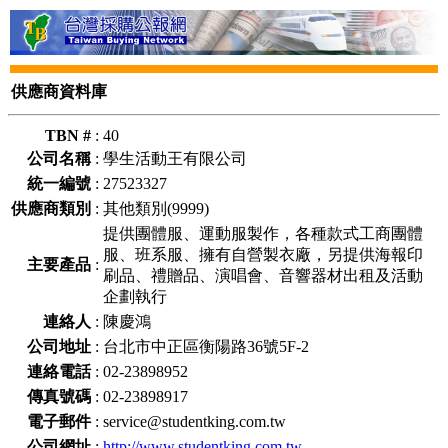
供應商資料庫
TBN #
:
40
公司名稱
:
學生活動王有限公司
統一編號
:
27523327
供應商類別
:
其他類別(9999)
提供團體服、運動服製作，各種款式工商團體
服、班系服、擁有自營製衣廠，另提供海報印
主要產品
:
刷品、禮贈品、演唱會、音響器材出租及活動
企劃執行
連絡人
:
陳慶鴻
公司地址
:
台北市中正區衡陽路36號5F-2
連絡電話
:
02-23898952
傳真號碼
:
02-23898917
電子郵件
:
service@studentking.com.tw
公司網址
:
http://www.studentking.com.tw