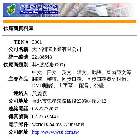
供應商資料庫
TBN #
:
3861
公司名稱
:
天下翻譯企業有限公司
統一編號
:
22188648
供應商類別
:
其他類別(9999)
中文、日文、英文、韓文、歐語、東南亞文等
主要產品
:
翻譯、審稿、同步口譯、同步口譯器材租借、
DVD翻譯、上字幕、 配音、公證
連絡人
:
吳麗霞
公司地址
:
台北市忠孝東路四段233號4樓之12
連絡電話
:
02-27772030
傳真號碼
:
02-27522445
電子郵件
:
world102@ms37.hinet.net
公司網址
:
http://www.wtsi.com.tw