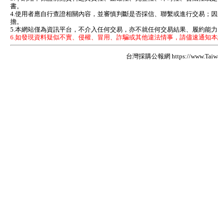
書。
4.使用者應自行查證相關內容，並審慎判斷是否採信、聯繫或進行交易；
擔。
5.本網站僅為資訊平台，不介入任何交易，亦不就任何交易結果、履約能
6.如發現資料疑似不實、侵權、冒用、詐騙或其他違法情事，請儘速通知
台灣採購公報網 https://www.Taiwan