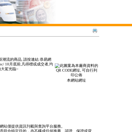
新潮流的商品, 請按連結:恭易網
owing_inc/ 10月底前,凡得標或成交者,均
的大駕光臨~
本網站網址
本網站僅提供資訊刊載與查詢平台服務。
是否符合特定目的，亦不構成任何推薦、認證、保證或背