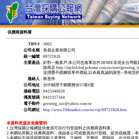
供應商資料庫
TBN #
:
3602
公司名稱
:
恭易企業有限公司
統一編號
:
89721826
主要產品
:
針對一般客戶,本公司也進軍在PCHOME呈現全台灣最
路商店 http://mybid.bid.pchome.com.tw/user/gr
送摺疊不銹鋼筷單件禮組,以表最真誠的謝意~ 恭候您
連絡人
:
林意怜
公司地址
:
台中縣潭子鄉榮興街57巷6號
連絡電話
:
0425340626
傳真號碼
:
0425317344
電子郵件
:
growing_inc@yahoo.com.tw
公司網址
:
http://www.104market.com.tw/vip/89721826.htm
本資料來源及免責聲明
:
1.台灣採購公報網提供會員可自行刊登資料之供應商資料庫。
2.本網站所載之供應商資料，係由各公司或會員自行登錄、提供或維護，
3.本網站不保證前開資料之真實性、正確性、完整性、即時性、合法性或