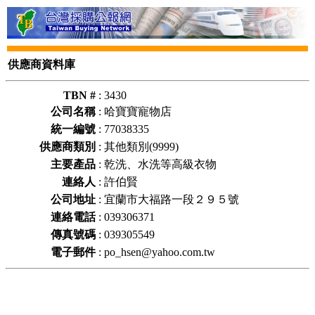
供應商資料庫
TBN #
:
3430
公司名稱
:
哈寶寶寵物店
統一編號
:
77038335
供應商類別
:
其他類別(9999)
主要產品
:
乾洗、水洗等高級衣物
連絡人
:
許伯賢
公司地址
:
宜蘭市大福路一段２９５號
連絡電話
:
039306371
傳真號碼
:
039305549
電子郵件
:
po_hsen@yahoo.com.tw