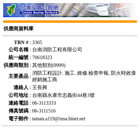
供應商資料庫
TBN #
:
3365
公司名稱
:
台南消防工程有限公司
統一編號
:
70618323
供應商類別
:
其他類別(9999)
消防工程設計. 施工. 維修.檢查申報, 防火時效漆
主要產品
:
經銷施工商
連絡人
:
王長興
公司地址
:
台南縣永康市忠義街44巷3號
連絡電話
:
06-3113333
傳真號碼
:
06-3111516
電子郵件
:
tainan.a119@msa.hinet.net