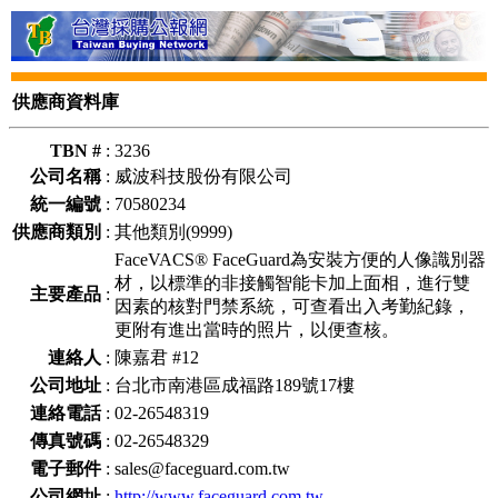
供應商資料庫
TBN #
:
3236
公司名稱
:
威波科技股份有限公司
統一編號
:
70580234
供應商類別
:
其他類別(9999)
FaceVACS® FaceGuard為安裝方便的人像識別器
材，以標準的非接觸智能卡加上面相，進行雙
主要產品
:
因素的核對門禁系統，可查看出入考勤紀錄，
更附有進出當時的照片，以便查核。
連絡人
:
陳嘉君 #12
公司地址
:
台北市南港區成福路189號17樓
連絡電話
:
02-26548319
傳真號碼
:
02-26548329
電子郵件
:
sales@faceguard.com.tw
公司網址
:
http://www.faceguard.com.tw