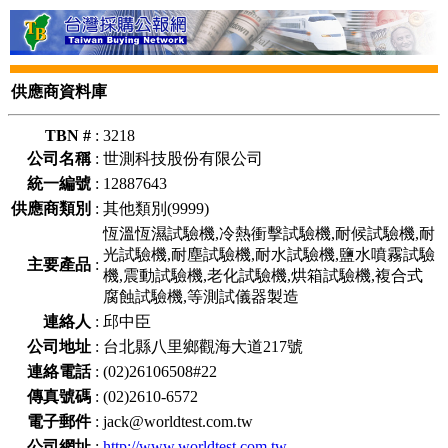
供應商資料庫
TBN #
:
3218
公司名稱
:
世測科技股份有限公司
統一編號
:
12887643
供應商類別
:
其他類別(9999)
恆溫恆濕試驗機,冷熱衝擊試驗機,耐候試驗機,耐
光試驗機,耐塵試驗機,耐水試驗機,鹽水噴霧試驗
主要產品
:
機,震動試驗機,老化試驗機,烘箱試驗機,複合式
腐蝕試驗機,等測試儀器製造
連絡人
:
邱中臣
公司地址
:
台北縣八里鄉觀海大道217號
連絡電話
:
(02)26106508#22
傳真號碼
:
(02)2610-6572
電子郵件
:
jack@worldtest.com.tw
公司網址
:
http://www.worldtest.com.tw