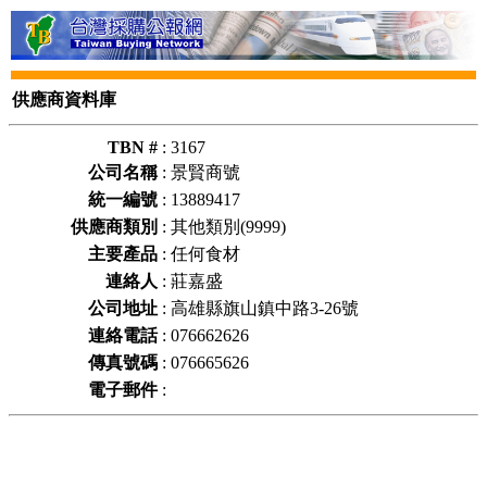
供應商資料庫
TBN #
:
3167
公司名稱
:
景賢商號
統一編號
:
13889417
供應商類別
:
其他類別(9999)
主要產品
:
任何食材
連絡人
:
莊嘉盛
公司地址
:
高雄縣旗山鎮中路3-26號
連絡電話
:
076662626
傳真號碼
:
076665626
電子郵件
: