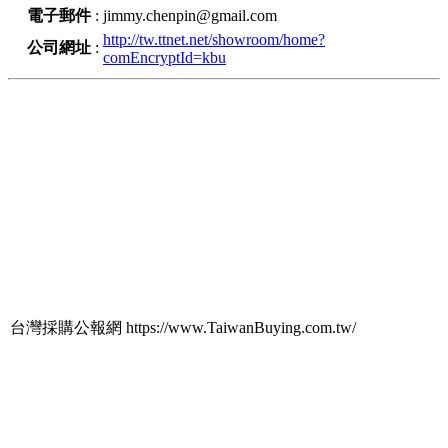
電子郵件
:
jimmy.chenpin@gmail.com
http://tw.ttnet.net/showroom/home?
公司網址
:
comEncryptId=kbu
台灣採購公報網 https://www.TaiwanBuying.com.tw/