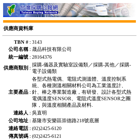
供應商資料庫
TBN #
:
3143
公司名稱
:
晟品科技有限公司
統一編號
:
28164376
採購-儀器及實驗室設備類／採購-其他／採購-
供應商類別
:
電子設備類
各型式熱電偶、電阻式測溫體、溫度控制系
統、各種測溫相關材料公司為工業溫度計、
主要產品
:
針、棒之專業製造廠，有研發、設計各型式熱
電偶溫度SENSOR、電阻式溫度SENSOR之團
隊，與溫度相關產品及材料.
連絡人
:
吳直明
公司地址
:
基隆市安樂區崇德路218號底層
連絡電話
:
(02)2425-6120
傳真號碼
:
(02)2425-6121