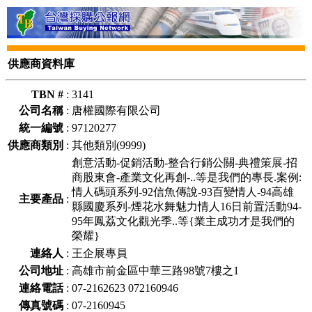
供應商資料庫
TBN #
:
3141
公司名稱
:
唐權國際有限公司
統一編號
:
97120277
供應商類別
:
其他類別(9999)
創意活動-促銷活動-整合行銷公關-典禮策展-招
商股東會-產業文化再創-..等是我們的專長.案例:
情人碼頭系列-92信魚傳說-93百變情人-94高雄
主要產品
:
縣國慶系列-煙花水舞魅力情人16日前置活動94-
95年鳳荔文化觀光季..等{業主成功才是我們的
榮耀}
連絡人
:
王企展專員
公司地址
:
高雄市前金區中華三路98號7樓之1
連絡電話
:
07-2162623 072160946
傳真號碼
:
07-2160945