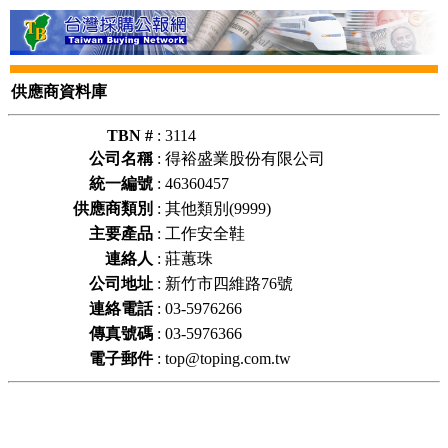
供應商資料庫
TBN #
:
3114
公司名稱
:
得裕盛業股份有限公司
統一編號
:
46360457
供應商類別
:
其他類別(9999)
主要產品
:
工作安全鞋
連絡人
:
莊蕙珠
公司地址
:
新竹市四維路76號
連絡電話
:
03-5976266
傳真號碼
:
03-5976366
電子郵件
:
top@toping.com.tw