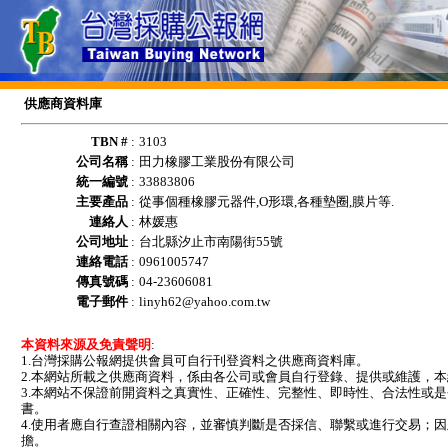
供應商資料庫
TBN #
:
3103
公司名稱
:
田力橡膠工業股份有限公司
統一編號
:
33883806
主要產品
:
從事個種橡膠元器件,O形環,各種墊圈,膜片等.
連絡人
:
林媛惠
公司地址
:
台北縣汐止市南陽街55號
連絡電話
:
0961005747
傳真號碼
:
04-23606081
電子郵件
:
linyh62@yahoo.com.tw
本資料來源及免責聲明
:
1.台灣採購公報網提供會員可自行刊登資料之供應商資料庫。
2.本網站所載之供應商資料，係由各公司或會員自行登錄、提供或維護，
3.本網站不保證前開資料之真實性、正確性、完整性、即時性、合法性或
書。
4.使用者應自行查證相關內容，並審慎判斷是否採信、聯繫或進行交易；
擔。