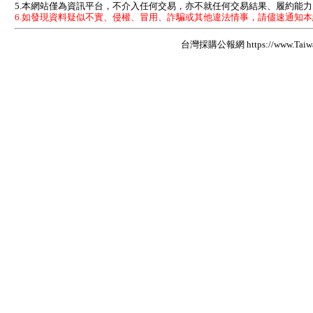
5.本網站僅為資訊平台，不介入任何交易，亦不就任何交易結果、履約能
6.如發現資料疑似不實、侵權、冒用、詐騙或其他違法情事，請儘速通知
台灣採購公報網 https://www.Taiwan