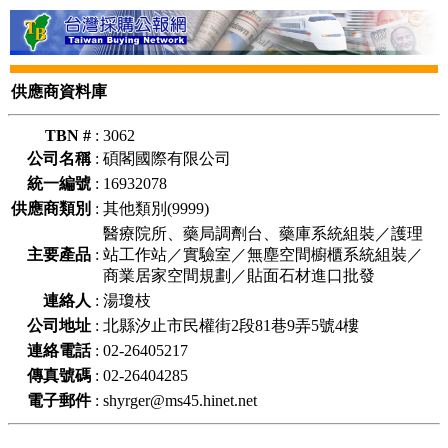
供應商資料庫
TBN #
:
3062
公司名稱
:
碩閣國際有限公司
統一編號
:
16932078
供應商類別
:
其他類別(9999)
醫療院所、藥局調劑台、藥庫系統組裝／護理
主要產品
:
站工作站／實驗室／無塵空間櫥櫃系統組裝／
商業居家空間規劃／貼面石材進口批發
連絡人
:
湯瓊枝
公司地址
:
北縣汐止市民權街2段81巷9弄5號4樓
連絡電話
:
02-26405217
傳真號碼
:
02-26404285
電子郵件
:
shyrger@ms45.hinet.net