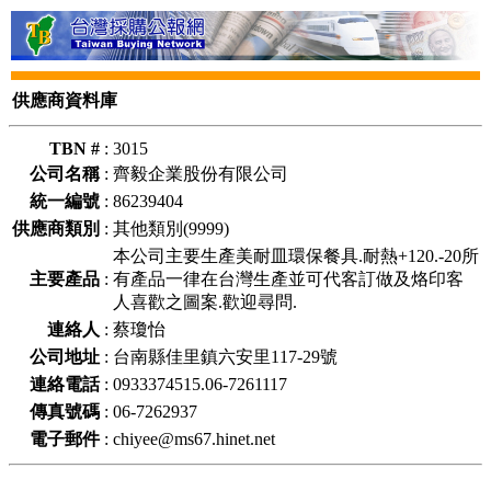
供應商資料庫
TBN #
:
3015
公司名稱
:
齊毅企業股份有限公司
統一編號
:
86239404
供應商類別
:
其他類別(9999)
本公司主要生產美耐皿環保餐具.耐熱+120.-20所
主要產品
:
有產品一律在台灣生產並可代客訂做及烙印客
人喜歡之圖案.歡迎尋問.
連絡人
:
蔡瓊怡
公司地址
:
台南縣佳里鎮六安里117-29號
連絡電話
:
0933374515.06-7261117
傳真號碼
:
06-7262937
電子郵件
:
chiyee@ms67.hinet.net