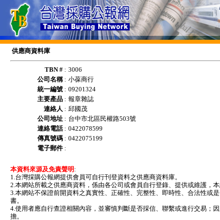
供應商資料庫
TBN #
:
3006
公司名稱
:
小葆商行
統一編號
:
09201324
主要產品
:
報章雜誌
連絡人
:
邱國茂
公司地址
:
台中市北區民權路503號
連絡電話
:
0422078599
傳真號碼
:
0422075199
電子郵件
:
本資料來源及免責聲明
:
1.台灣採購公報網提供會員可自行刊登資料之供應商資料庫。
2.本網站所載之供應商資料，係由各公司或會員自行登錄、提供或維護，
3.本網站不保證前開資料之真實性、正確性、完整性、即時性、合法性或
書。
4.使用者應自行查證相關內容，並審慎判斷是否採信、聯繫或進行交易；
擔。