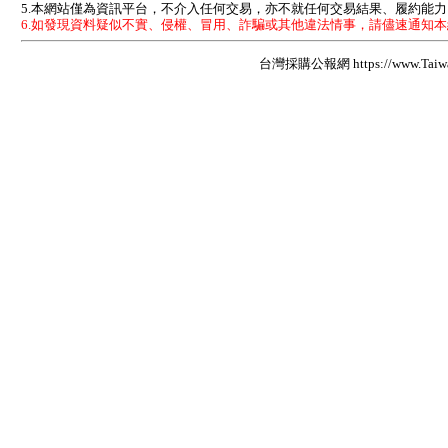
5.本網站僅為資訊平台，不介入任何交易，亦不就任何交易結果、履約能
6.如發現資料疑似不實、侵權、冒用、詐騙或其他違法情事，請儘速通知
台灣採購公報網 https://www.Taiwan