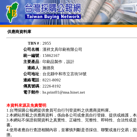
供應商資料庫
TBN #
:
2955
公司名稱
:
漢祥文具印刷有限公司
統一編號
:
15862167
主要產品
:
印刷品製作，設計
連絡人
:
施德良
公司地址
:
台北縣中和市立言街58號
連絡電話
:
8221-8092
傳真號碼
:
2226-8192
電子郵件
:
hs.print01@msa.hinet.net
本資料來源及免責聲明
:
1.台灣採購公報網提供會員可自行刊登資料之供應商資料庫。
2.本網站所載之供應商資料，係由各公司或會員自行登錄、提供或維護，
3.本網站不保證前開資料之真實性、正確性、完整性、即時性、合法性或
書。
4.使用者應自行查證相關內容，並審慎判斷是否採信、聯繫或進行交易；
擔。