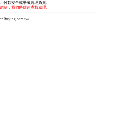
力、付款安全或爭議處理負責。
本網站，我們將儘速查核處理。
Buying.com.tw/