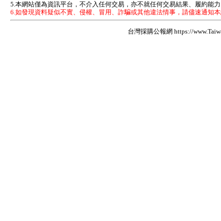
5.本網站僅為資訊平台，不介入任何交易，亦不就任何交易結果、履約能
6.如發現資料疑似不實、侵權、冒用、詐騙或其他違法情事，請儘速通知
台灣採購公報網 https://www.Taiwan