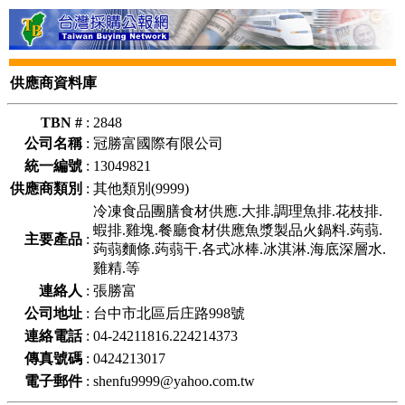
供應商資料庫
TBN #
:
2848
公司名稱
:
冠勝富國際有限公司
統一編號
:
13049821
供應商類別
:
其他類別(9999)
冷凍食品團膳食材供應.大排.調理魚排.花枝排.
蝦排.雞塊.餐廳食材供應魚漿製品火鍋料.蒟蒻.
主要產品
:
蒟蒻麵條.蒟蒻干.各式冰棒.冰淇淋.海底深層水.
雞精.等
連絡人
:
張勝富
公司地址
:
台中市北區后庄路998號
連絡電話
:
04-24211816.224214373
傳真號碼
:
0424213017
電子郵件
:
shenfu9999@yahoo.com.tw