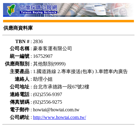
供應商資料庫
TBN #
:
2836
公司名稱
:
豪泰客運有限公司
統一編號
:
16752907
供應商類別
:
其他類別(9999)
主要產品
:
1.國道路線 2.專車接送(包車) 3.車體車內廣告
連絡人
:
助理小姐
公司地址
:
台北市承德路一段67號2樓
連絡電話
:
(02)2556-9397
傳真號碼
:
(02)2556-9275
電子郵件
:
howtai@howtai.com.tw
公司網址
:
http://www.howtai.com.tw/