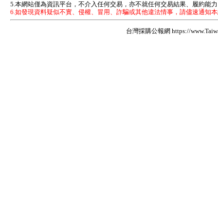
5.本網站僅為資訊平台，不介入任何交易，亦不就任何交易結果、履約能
6.如發現資料疑似不實、侵權、冒用、詐騙或其他違法情事，請儘速通知
台灣採購公報網 https://www.Taiwan