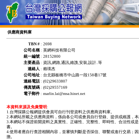
供應商資料庫
TBN #
:
2698
公司名稱
:
英網科技有限公司
統一編號
:
28152800
主要產品
:
資訊,網路,通訊,維謢,安裝,設計..等
連絡人
:
賴瑛杰
公司地址
:
台北縣板橋市中山路一段158巷17號
連絡電話
:
(02)29633807
傳真號碼
:
(02)29557169
電子郵件
:
marlin.lai@msa.hinet.net
本資料來源及免責聲明
:
1.台灣採購公報網提供會員可自行刊登資料之供應商資料庫。
2.本網站所載之供應商資料，係由各公司或會員自行登錄、提供或維護，
3.本網站不保證前開資料之真實性、正確性、完整性、即時性、合法性或
書。
4.使用者應自行查證相關內容，並審慎判斷是否採信、聯繫或進行交易；
擔。