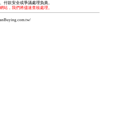
力、付款安全或爭議處理負責。
本網站，我們將儘速查核處理。
Buying.com.tw/